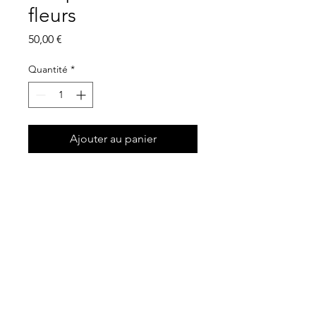
fleurs
Prix
50,00 €
Quantité
*
Ajouter au panier
Prix :
50,00€ HT/Article
Dimensions :
33x33x33cm