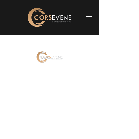
© 2024 Groupe Corsevene
-
c
ontact@corsevene.com