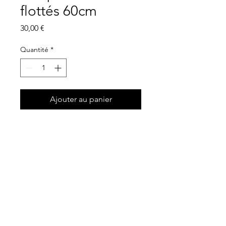
flottés 60cm
Prix
30,00 €
Quantité
*
Ajouter au panier
Prix :
30,00€ HT/Article
Dimensions :
30x21x60cm