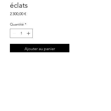
éclats
Prix
2 300,00 €
Quantité
*
Ajouter au panier
Prix :
2300,00€ HT/Article
© 2024 Groupe Corsevene
-
c
ontact@corsevene.com